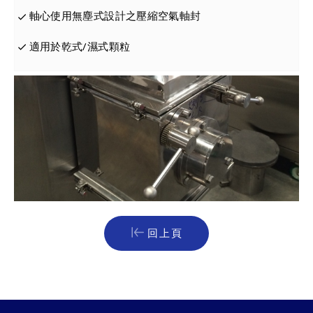
軸心使用無塵式設計之壓縮空氣軸封
適用於乾式/濕式顆粒
回上頁