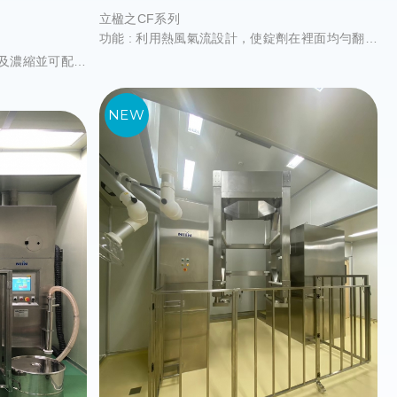
立楹之CF系列
功能 : 利用熱風氣流設計，使錠劑在裡面均勻翻滾
受熱，此時液劑經PUMP由噴槍往下噴灑在滾動的
取及濃縮並可配合
錠劑上，達到包覆及乾燥的效果