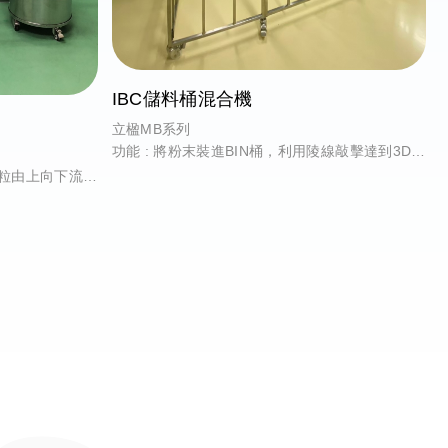
IBC儲料桶混合機
立楹MB系列
功能 : 將粉末裝進BIN桶，利用陵線敲擊達到3D交
叉式混合
顆粒由上向下流