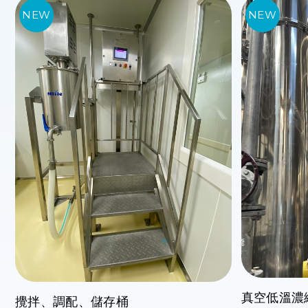
真空低溫濃
攪拌、調配、儲存桶