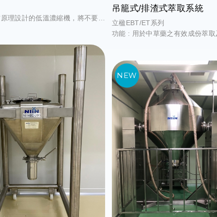
吊籠式/排渣式萃取系統
真空原理設計的低溫濃縮機，將不要的
立楹EBT/ET系列
及冷凝成酒精水，留下所要的固型
功能 : 用於中草藥之有效成份萃
其他設備製成不同型式產品