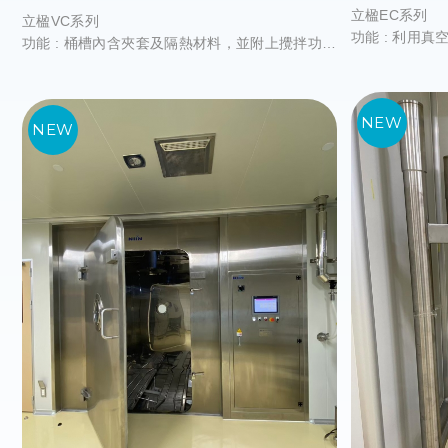
立楹EC系列
立楹VC系列
功能 : 利用
功能 : 桶槽內含夾套及隔熱材料，並附上攪拌功
水和酒精蒸發
能，能夠有效地加熱或冷卻產品
物