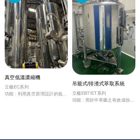
真空低溫濃縮機
吊籠式/排渣式萃取系統
立楹EC系列
立楹EBT/ET系列
功能 : 利用真空原理設計的低溫
功能 : 用於中草藥之有效成份萃
濃縮機，將不要的水和酒精蒸發
取及濃縮並可配合其他設備製成
及冷凝成酒精水，留下所要的固
不同型式產品
型物