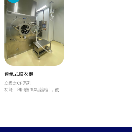
透氣式膜衣機
立楹之CF系列
功能 : 利用熱風氣流設計，使錠
劑在裡面均勻翻滾受熱，此時液
劑經PUMP由噴槍往下噴灑在滾
動的錠劑上，達到包覆及乾燥的
效果